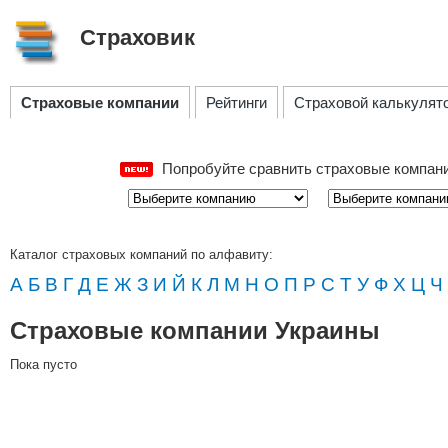
Страховик
Страховые компании
Рейтинги
Страховой калькулят
Попробуйте сравнить страховые компан
Каталог страховых компаний по алфавиту:
А
Б
В
Г
Д
Е
Ж
З
И
Й
К
Л
М
Н
О
П
Р
С
Т
У
Ф
Х
Ц
Ч
Страховые компании Украины
Пока пусто